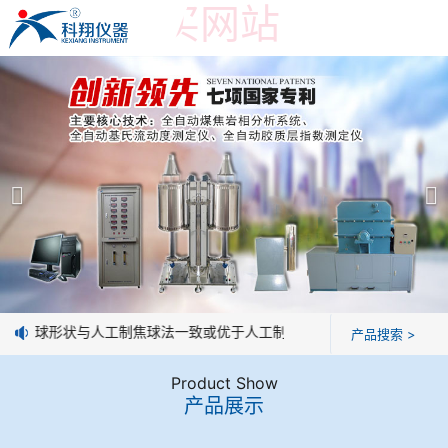
世界杯购买网站
世界杯购买网站
产品展示
＞
公司简介
焦炭高温性能检测系统
世界杯购买网站
焦化行业检测及优化配煤设备
企业业绩
球团矿/烧结矿/块矿高温冶金性能检测系统
技术交流
差，焦球形状与人工制焦球法一致或优于人工制焦球。
产品搜索 >
烧结/球团优化配矿研究设备
视频观赏
Product Show
产品展示
高炉配吹煤检测设备
标准下载