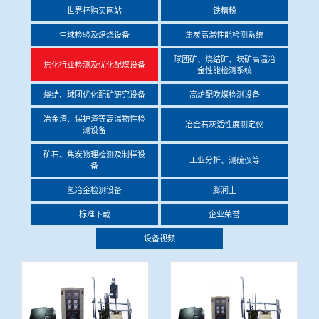
世界杯购买网站
铁精粉
冶金渣、保护渣等高温物性检测设备
企业荣誉
生球检验及焙烧设备
焦炭高温性能检测系统
冶金石灰活性度测定仪
球团矿、烧结矿、块矿高温冶
世界杯购买网站
焦化行业检测及优化配煤设备
金性能检测系统
矿石、焦炭物理检测及制样设备
烧结、球团优化配矿研究设备
高炉配吹煤检测设备
冶金渣、保护渣等高温物性检
冶金石灰活性度测定仪
测设备
工业分析、测硫仪等
矿石、焦炭物理检测及制样设
工业分析、测硫仪等
备
氢冶金检测设备
膨润土
标准下载
企业荣誉
设备视频