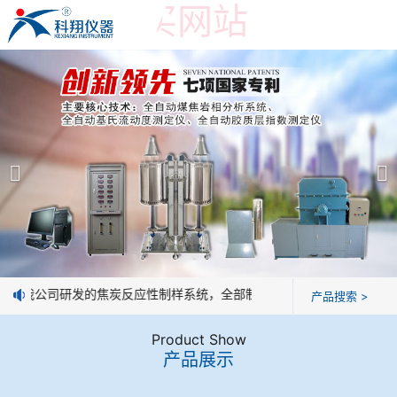
世界杯购买网站
世界杯购买网站
产品展示
＞
公司简介
焦炭高温性能检测系统
世界杯购买网站
焦化行业检测及优化配煤设备
企业业绩
球团矿/烧结矿/块矿高温冶金性能检测系统
技术交流
息：我公司研发的焦炭反应性制样系统，全部制样过程机械化操作，没有
产品搜索 >
烧结/球团优化配矿研究设备
视频观赏
Product Show
产品展示
高炉配吹煤检测设备
标准下载