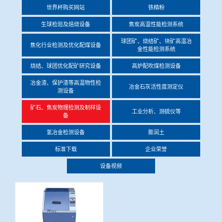
世界杯购买网站
铁精粉
冶金渣、保护渣等高温物性检测设备
企业荣誉
生球检验及焙烧设备
焦炭高温性能检测系统
冶金石灰活性度测定仪
球团矿、烧结矿、块矿高温冶
世界杯购买网站
焦化行业检测及优化配煤设备
金性能检测系统
矿石、焦炭物理检测及制样设备
烧结、球团优化配矿研究设备
高炉配吹煤检测设备
冶金渣、保护渣等高温物性检
冶金石灰活性度测定仪
测设备
工业分析、测硫仪等
矿石、焦炭物理检测及制样设
工业分析、测硫仪等
备
氢冶金检测设备
膨润土
标准下载
企业荣誉
设备视频