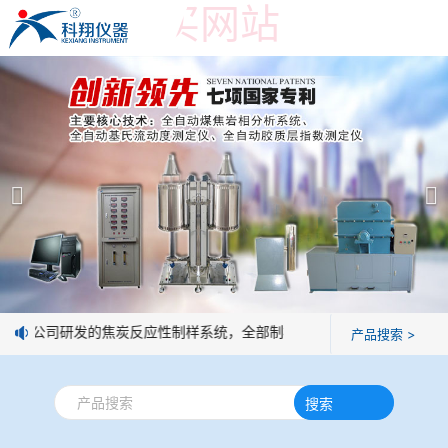
世界杯购买网站
世界杯购买网站
产品展示
＞
公司简介
焦炭高温性能检测系统
世界杯购买网站
焦化行业检测及优化配煤设备
企业业绩
球团矿/烧结矿/块矿高温冶金性能检测系统
技术交流
息：我公司研发的焦炭反应性制样系统，全部制样过程机械化操作，没有
产品搜索 >
烧结/球团优化配矿研究设备
视频观赏
搜索
高炉配吹煤检测设备
标准下载